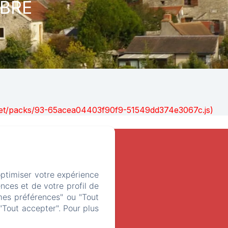
bre
nt.net/packs/93-65acea04403f90f9-51549dd374e3067c.js)
optimiser votre expérience
nces et de votre profil de
mes préférences" ou "Tout
"Tout accepter". Pour plus