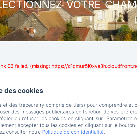
lectionnez votre cham
unk 93 failed. (missing: https://d1cmur5l0xva3h.cloudfro
LA MUSARDINE EN VEXIN
se des cookies
Politique de confidentialité
Informations légales
Informations sur les cookies
27 Rue des Fontaines, Omerville, 95420, France
s et des traceurs (y compris de tiers) pour comprendre et 
contact@la-musardine-en-vexin.com
fuser des messages publicitaires en fonction de vos préfére
+33 1 30 30 41 24
régler ou refuser les cookies en cliquant sur "Paramétrer 
06 710 510 08
lement accepter tous les cookies en cliquant sur le bouton 
ez consulter notre
Politique de confidentialité
.