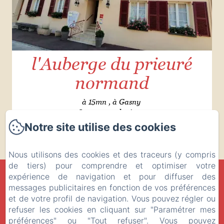
l'Auberge du prieuré
normand
à 15mn , à Gasny
Ouvert tous les jours
sauf les mardis et mercredi
Notre site utilise des cookies
Nous utilisons des cookies et des traceurs (y compris
de tiers) pour comprendre et optimiser votre
LA MUSARDINE EN VEXIN
expérience de navigation et pour diffuser des
messages publicitaires en fonction de vos préférences
Politique de confidentialité
Informations légales
et de votre profil de navigation. Vous pouvez régler ou
Informations sur les cookies
refuser les cookies en cliquant sur "Paramétrer mes
27 Rue des Fontaines, Omerville, 95420, France
préférences" ou "Tout refuser". Vous pouvez
contact@la-musardine-en-vexin.com