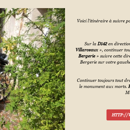
Voici l'itinéraire à suivr
Sur la
D142
en directi
Villarceaux
», continuer to
Bergerie
» suivre cette dir
Bergerie sur votre gauche
Continuer toujours tout dr
le monument aux morts.
Mu
HTTP:/