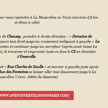
e pour nous rejoindre à La Musardine en Vexin (environ 2,9 km
et 10mn à vélo)
on de
Chaussy
, prendre à droite direction : «
Domaine de
ujours tout droit jusqu’au croisement indiquant à gauche «
La
ection et continuer jusqu’au carrefour (après avoir laissé La
), le traverser et emprunter juste en face le
C2
en direction
d’
Omerville
.
oit «
Rue Charles de Gaulle
» et tourner à gauche juste après
Rue des Fontaines
se laisser aller tout doucement jusqu'à La
sardine !! (env. 500m de descente)
/WWW.AVENUEVERTELONDONPARIS.COM/