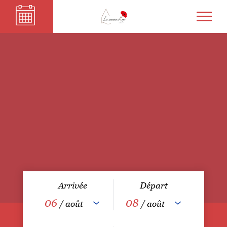
Arrivée
Départ
06
08
/ août
/ août